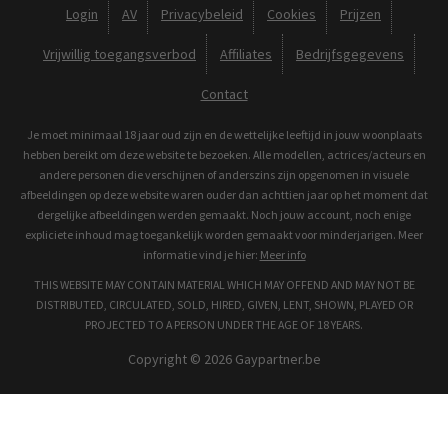
Login
AV
Privacybeleid
Cookies
Prijzen
Vrijwillig toegangsverbod
Affiliates
Bedrijfsgegevens
Contact
Je moet minimaal 18 jaar oud zijn en de wettelijke leeftijd in jouw woonplaats
hebben bereikt om deze website te bezoeken. Alle modellen, actrices/acteurs en
andere personen die verschijnen of anderszins zijn opgenomen in visuele
afbeeldingen op deze website waren ouder dan achttien jaar op het moment dat
dergelijke afbeeldingen werden gemaakt. Noch jouw account, noch enige
expliciete inhoud mag toegankelijk worden gemaakt voor minderjarigen. Meer
informatie vind je hier:
Meer info
THIS WEBSITE MAY CONTAIN MATERIAL WHICH MAY OFFEND AND MAY NOT BE
DISTRIBUTED, CIRCULATED, SOLD, HIRED, GIVEN, LENT, SHOWN, PLAYED OR
PROJECTED TO A PERSON UNDER THE AGE OF 18 YEARS.
Copyright © 2026 Gaypartner.be