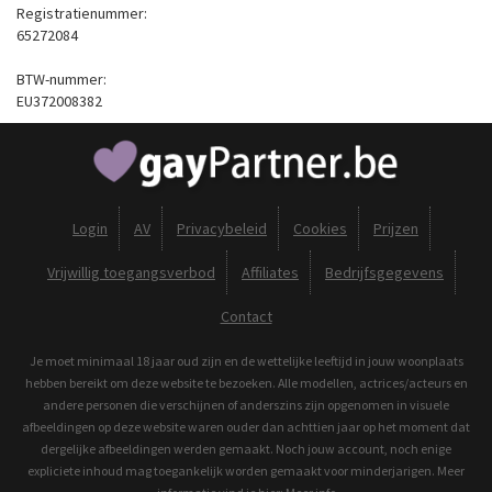
Registratienummer:
65272084
BTW-nummer:
EU372008382
Login
AV
Privacybeleid
Cookies
Prijzen
Vrijwillig toegangsverbod
Affiliates
Bedrijfsgegevens
Contact
Je moet minimaal 18 jaar oud zijn en de wettelijke leeftijd in jouw woonplaats
hebben bereikt om deze website te bezoeken. Alle modellen, actrices/acteurs en
andere personen die verschijnen of anderszins zijn opgenomen in visuele
afbeeldingen op deze website waren ouder dan achttien jaar op het moment dat
dergelijke afbeeldingen werden gemaakt. Noch jouw account, noch enige
expliciete inhoud mag toegankelijk worden gemaakt voor minderjarigen. Meer